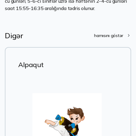
cü günləri, 5-6-cı siniflər üzrə isə həftənin 2-4-cü günləri
saat 15:55-16:35 aralığında tədris olunur.
Digər
hamısını göstər
Alpaqut