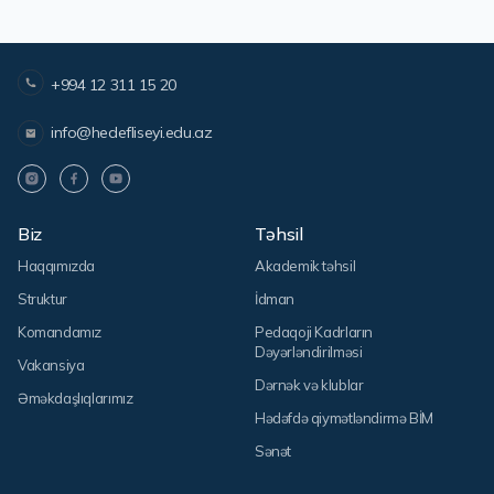
+994 12 311 15 20
info@hedefliseyi.edu.az
Biz
Təhsil
Haqqımızda
Akademik təhsil
Struktur
İdman
Komandamız
Pedaqoji Kadrların
Dəyərləndirilməsi
Vakansiya
Dərnək və klublar
Əməkdaşlıqlarımız
Hədəfdə qiymətləndirmə BİM
Sənət