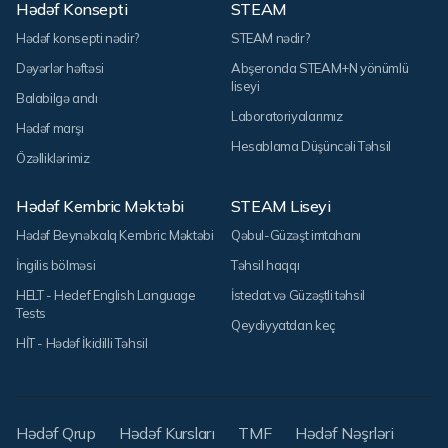
Hədəf Konsepti
STEAM
Hədəf konsepti nədir?
STEAM nədir?
Dəyərlər həftəsi
Abşeronda STEAM+N yönümlü
liseyi
Balabilgə andı
Laboratoriyalarımız
Hədəf marşı
Hesablama Düşüncəli Təhsil
Özəlliklərimiz
Hədəf Kembric Məktəbi
STEAM Liseyi
Hədəf Beynəlxalq Kembric Məktəbi
Qəbul-Güzəşt imtahanı
İngilis bölməsi
Təhsil haqqı
HELT - Hedef English Language
İstedat və Güzəştli təhsil
Tests
Qeydiyyatdan keç
HİT - Hədəf İkidilli Təhsil
Hədəf Qrup
Hədəf Kursları
TMF
Hədəf Nəşrləri