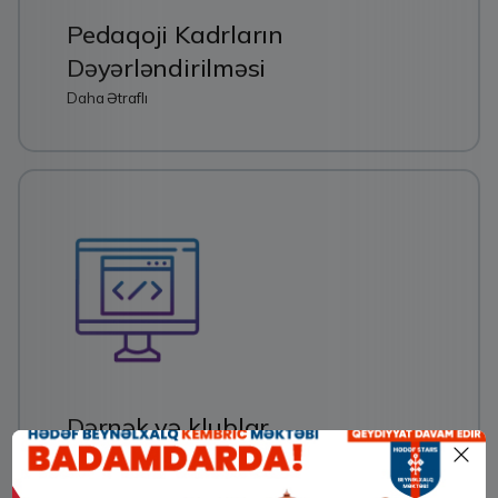
Pedaqoji Kadrların
Dəyərləndirilməsi
Daha Ətraflı
Dərnək və klublar
Daha Ətraflı