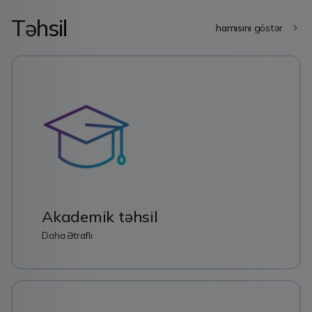
Təhsil
hamısını göstər
Akademik təhsil
Daha Ətraflı