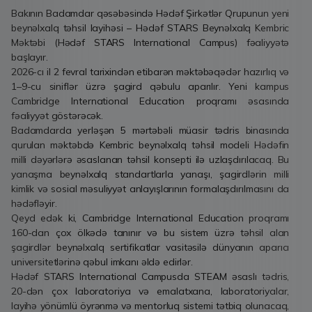
Bakının Badamdar qəsəbəsində Hədəf Şirkətlər Qrupunun yeni
beynəlxalq təhsil layihəsi – Hədəf STARS Beynəlxalq Kembric
Məktəbi (Hədəf STARS International Campus) fəaliyyətə
başlayır.
2026-cı il 2 fevral tarixindən etibarən məktəbəqədər hazırlıq və
1–9-cu siniflər üzrə şagird qəbulu aparılır. Yeni kampus
Cambridge International Education proqramı əsasında
fəaliyyət göstərəcək.
Badamdarda yerləşən 5 mərtəbəli müasir tədris binasında
qurulan məktəbdə Kembric beynəlxalq təhsil modeli Hədəfin
milli dəyərlərə əsaslanan təhsil konsepti ilə uzlaşdırılacaq. Bu
yanaşma beynəlxalq standartlarla yanaşı, şagirdlərin milli
kimlik və sosial məsuliyyət anlayışlarının formalaşdırılmasını da
hədəfləyir.
Qeyd edək ki, Cambridge International Education proqramı
160-dan çox ölkədə tanınır və bu sistem üzrə təhsil alan
şagirdlər beynəlxalq sertifikatlar vasitəsilə dünyanın aparıcı
universitetlərinə qəbul imkanı əldə edirlər.
Hədəf STARS International Campusda STEAM əsaslı tədris,
20-dən çox laboratoriya və emalatxana, laboratoriyalar,
layihə yönümlü öyrənmə və mentorluq sistemi tətbiq olunacaq,