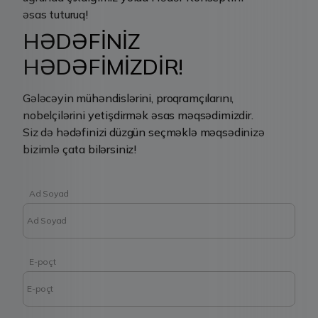
əsas tuturuq!
HƏDƏFİNİZ
HƏDƏFİMİZDİR!
Gələcəyin mühəndislərini, proqramçılarını,
nobelçilərini yetişdirmək əsas məqsədimizdir.
Siz də hədəfinizi düzgün seçməklə məqsədinizə
bizimlə çata bilərsiniz!
Ad Soyad
E-poçt