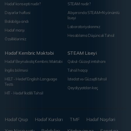
Hədəf konsepti nədir?
STEAM nədir?
Dəyərlər həftəsi
Abşeronda STEAM+N yönümlü
liseyi
Balabilgə andı
Laboratoriyalarımız
Hədəf marşı
Hesablama Düşüncəli Təhsil
Özəlliklərimiz
Hədəf Kembric Məktəbi
STEAM Liseyi
Hədəf Beynəlxalq Kembric Məktəbi
Qəbul-Güzəşt imtahanı
İngilis bölməsi
Təhsil haqqı
HELT - Hedef English Language
İstedat və Güzəştli təhsil
Tests
Qeydiyyatdan keç
HİT - Hədəf İkidilli Təhsil
Hədəf Qrup
Hədəf Kursları
TMF
Hədəf Nəşrləri
Xan Nəşriyyatı
Balabilgə
Kitabevim.az
Senet.az