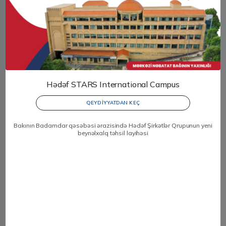
Hədəf STARS International Campus
QEYDİYYATDAN KEÇ
Bakının Badamdar qəsəbəsi ərazisində Hədəf Şirkətlər Qrupunun yeni
Hədəfdə qiymətləndirmə BİM
beynəlxalq təhsil layihəsi
Daha Ətraflı