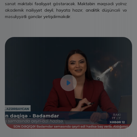
sənət məktəbi fəaliyyət göstərəcək. Məktəbin məqsədi yalnız
akademik nailiyyət deyil, həyata hazır, analitik düşüncəli və
məsuliyyətli gənclər yetişdirməkdir.