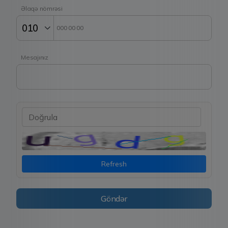
Əlaqə nömrəsi
Mesajınız
Refresh
Göndər