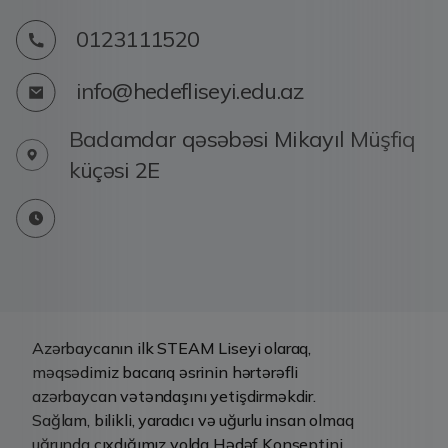
0123111520
info@hedefliseyi.edu.az
Badamdar qəsəbəsi Mikayıl Müşfiq
küçəsi 2E
Azərbaycanın ilk STEAM Liseyi olaraq,
məqsədimiz bacarıq əsrinin hərtərəfli
azərbaycan vətəndaşını yetişdirməkdir.
Sağlam, bilikli, yaradıcı və uğurlu insan olmaq
uğrunda çıxdığımız yolda Hədəf Konseptini