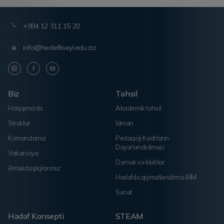
+994 12 311 15 20
info@hedefliseyi.edu.az
Biz
Təhsil
Haqqımızda
Akademik təhsil
Struktur
İdman
Komandamız
Pedaqoji Kadrların
Dəyərləndirilməsi
Vakansiya
Dərnək və klublar
Əməkdaşlıqlarımız
Hədəfdə qiymətləndirmə BİM
Sənət
Hədəf Konsepti
STEAM