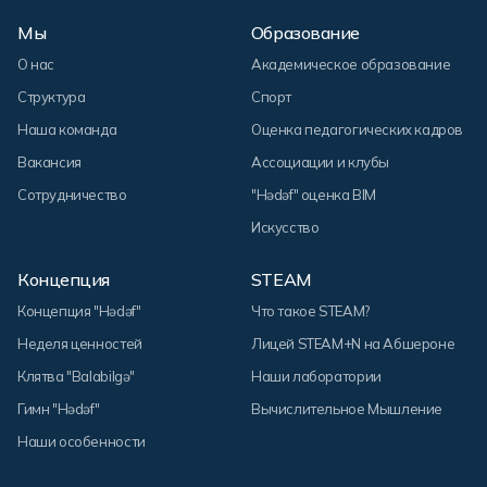
Мы
Образование
О нас
Академическое образование
Структура
Спорт
Наша команда
Оценка педагогических кадров
Вакансия
Ассоциации и клубы
Сотрудничество
"Hədəf" оценка BIM
Искусство
Концепция
STEAM
Концепция "Hədəf"
Что такое STEAM?
Неделя ценностей
Лицей STEAM+N на Абшероне
Клятва "Balabilgə"
Наши лаборатории
Гимн "Hədəf"
Вычислительное Мышление
Наши особенности