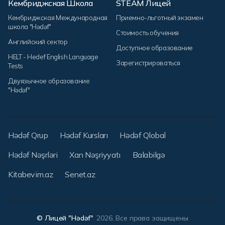
Кембриджская Школа
STEAM Лицей
Кембриджская Международная
Приемно-льготный экзамен
школа "Hədəf"
Стоимость обучения
Английский сектор
Доступное образование
HELT - Hedef English Language
Зарегистрироваться
Tests
Двуязычное образование
"Hədəf"
Hədəf Qrup
Hədəf Kursları
Hədəf Qlobal
Hədəf Nəşrləri
Xan Nəşriyyatı
Balabilgə
Kitabevim.az
Senet.az
© Лицей "Hədəf"
2026. Все права защищены