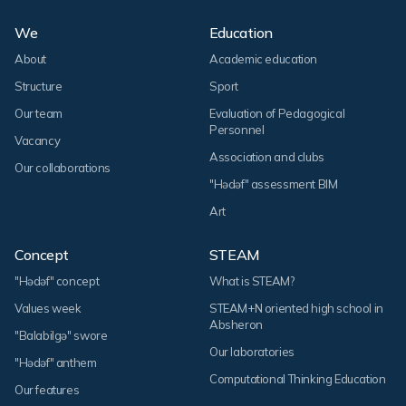
We
Education
About
Academic education
Structure
Sport
Our team
Evaluation of Pedagogical
Personnel
Vacancy
Association and clubs
Our collaborations
"Hədəf" assessment BIM
Art
Concept
STEAM
"Hədəf" concept
What is STEAM?
Values week
STEAM+N oriented high school in
Absheron
"Balabilgə" swore
Our laboratories
"Hədəf" anthem
Computational Thinking Education
Our features