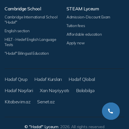
Cambridge School
STEAM Lyceum
Cambridge International School
Admission-Discount Exam
"Hədəf"
Tuition fees
English section
Affordable education
HELT - Hedef English Language
Apply now
Tests
"Hədəf" Bilingual Education
Hədəf Qrup
Hədəf Kursları
Hədəf Qlobal
Hədəf Nəşrləri
Xan Nəşriyyatı
Balabilgə
Kitabevim.az
Senet.az
© "Hadaf" Lyceum
2026. All rights reserved