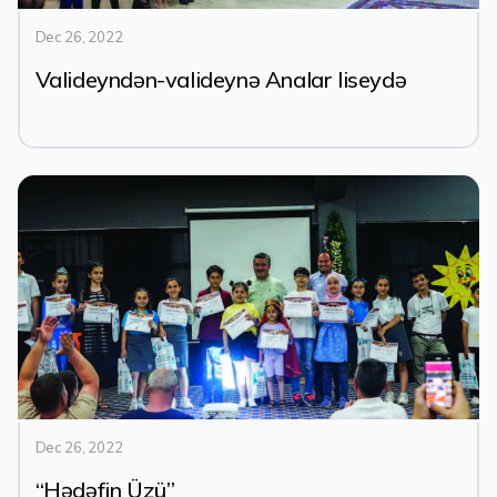
Dec 26, 2022
Valideyndən-valideynə Analar liseydə
Dec 26, 2022
“Hədəfin Üzü”