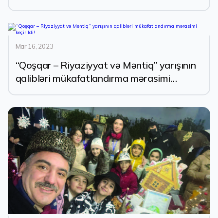
Mar 16, 2023
“Qoşqar – Riyaziyyat və Məntiq” yarışının
qalibləri mükafatlandırma mərasimi
keçirildi!