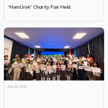
“HəmÜrək” Charity Fair Held
Dec 24, 2025