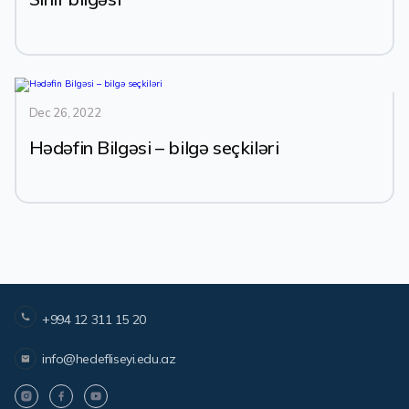
Dec 26, 2022
Hədəfin Bilgəsi – bilgə seçkiləri
+994 12 311 15 20
info@hedefliseyi.edu.az